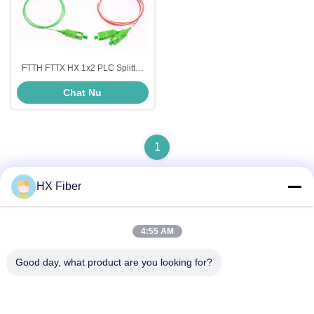
FTTH FTTX HX 1x2 PLC Splitter
LC SC ST FC 1260nm-1650nm
Chat Nu
Glasvezel Kabel Splitter
1
HX Fiber
Snel contact
4:55 AM
Good day, what product are you looking for?
Adres
Gebouw nr.2, Gaoli 3rd Road, Tangxia Town, Dongguan,
China