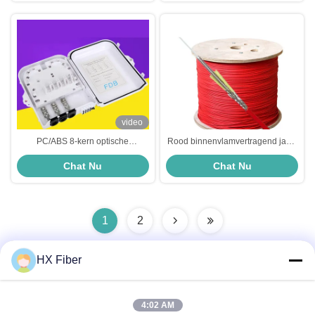
video
PC/ABS 8-kern optische
Rood binnenvlamvertragend jasje
vezelaansluitdoos
DTS verspreide
Chat Nu
Chat Nu
Wandgemonteerde
temperatuurgevoelige
buitenvezelaansluitdoos
glasvezelkabel
1
2
HX Fiber
Snel contact
4:02 AM