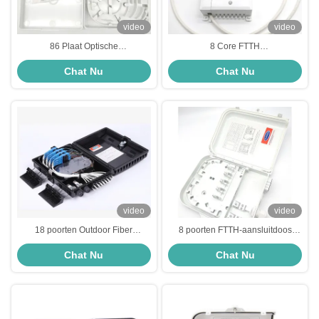
video
video
86 Plaat Optische
8 Core FTTH
Beëindigingsdoos Splicing
glasvezelverdeelkast Gang
Chat Nu
Chat Nu
Functie Indoor FTTH Splitter
optische aansluitdoos
Verdeelkast
video
video
18 poorten Outdoor Fiber
8 poorten FTTH-aansluitdoos
Distributiedoos Aangepaste
Witte buitengang PC 8-kern
Chat Nu
Chat Nu
verbinding IP65 Ftth Outdoor Box
glasvezelverdeelkast