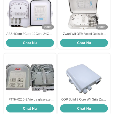
video
video
ABS 4Core 8Core 12Core 24Core
Zwart Wit OEM Vezel Optische
48Core Vezel Optische Splitser
Verdeelkast FTTX 8 Kern met 1 8
Chat Nu
Chat Nu
Einddoos 12 Maand
PLC Splitser
FTTH-0216-E Vierde glasvezel
ODP Solid 8 Core Wit Grijz Zwart
terminatiebox, netwerk glasvezel
2 Port PAZ 1 8 Cassette Type
Chat Nu
Chat Nu
distributiebox
FTTH Fiber Terminal Box