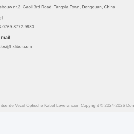
ebouw nr.2, Gaoli 3rd Road, Tangxia Town, Dongguan, China
el
6-0769-8772-9980
-mail
ales@hxfiber.com
tserde Vezel Optische Kabel Leverancier. Copyright © 2024-2026 Dong