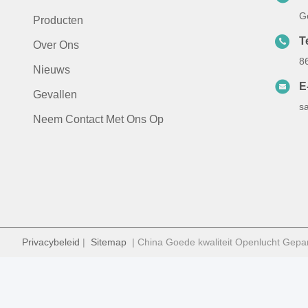
G
Producten
T
Over Ons
8
Nieuws
E
Gevallen
s
Neem Contact Met Ons Op
Privacybeleid
|
Sitemap
| China Goede kwaliteit Openlucht Gepan