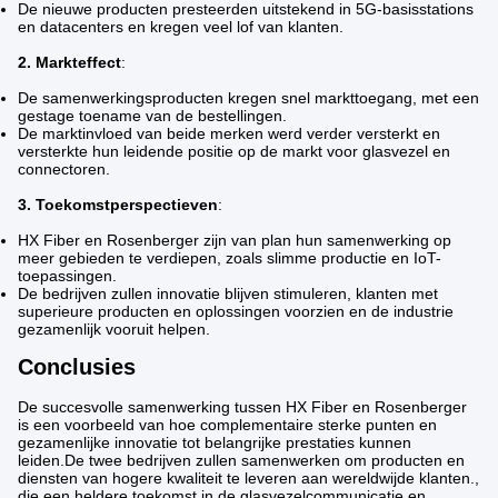
De nieuwe producten presteerden uitstekend in 5G-basisstations
en datacenters en kregen veel lof van klanten.
2. Markteffect
:
De samenwerkingsproducten kregen snel markttoegang, met een
gestage toename van de bestellingen.
De marktinvloed van beide merken werd verder versterkt en
versterkte hun leidende positie op de markt voor glasvezel en
connectoren.
3. Toekomstperspectieven
:
HX Fiber en Rosenberger zijn van plan hun samenwerking op
meer gebieden te verdiepen, zoals slimme productie en IoT-
toepassingen.
De bedrijven zullen innovatie blijven stimuleren, klanten met
superieure producten en oplossingen voorzien en de industrie
gezamenlijk vooruit helpen.
Conclusies
De succesvolle samenwerking tussen HX Fiber en Rosenberger
is een voorbeeld van hoe complementaire sterke punten en
gezamenlijke innovatie tot belangrijke prestaties kunnen
leiden.De twee bedrijven zullen samenwerken om producten en
diensten van hogere kwaliteit te leveren aan wereldwijde klanten.,
die een heldere toekomst in de glasvezelcommunicatie en