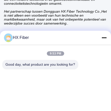
connectiviteitstechnologieën omarmt.
Het partnerschap tussen Dongguan HX Fiber Technology Co.,Het
is niet alleen een voorbeeld van hun technische en
marktbekwaamheid, maar ook van het onbeperkte potentieel van
wederzijdse succes door samenwerking..
HX Fiber
Snel contact
9:53 PM
Good day, what product are you looking for?
Adres
Gebouw nr.2, Gaoli 3rd Road, Tangxia Town, Dongguan,
China
Tel
86-0769-8772-9980
E-mail