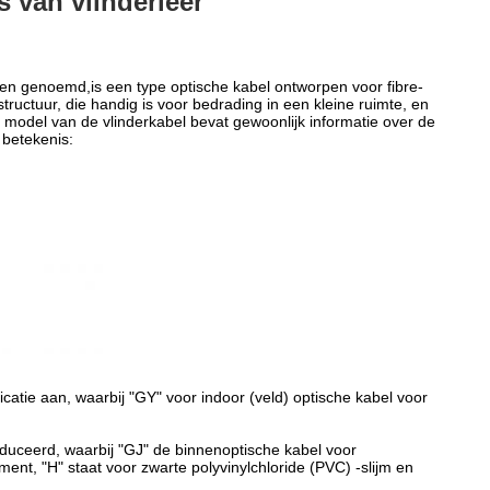
 van vlinderleer
den genoemd,is een type optische kabel ontworpen voor fibre-
tructuur, die handig is voor bedrading in een kleine ruimte, en
odel van de vlinderkabel bevat gewoonlijk informatie over de
 betekenis:
atie aan, waarbij "GY" voor indoor (veld) optische kabel voor
oduceerd, waarbij "GJ" de binnenoptische kabel voor
ment, "H" staat voor zwarte polyvinylchloride (PVC) -slijm en