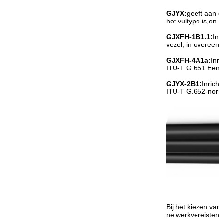
GJYX:
geeft aan 
het vultype is,en
GJXFH-1B1.1:
I
vezel, in overee
GJXFH-4A1a:
In
ITU-T G.651.Een 
GJYX-2B1:
Inric
ITU-T G.652-nor
Bij het kiezen v
netwerkvereisten