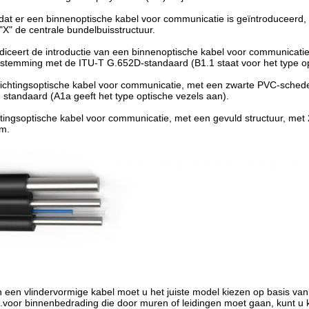
dat er een binnenoptische kabel voor communicatie is geïntroduceerd, 
 "X" de centrale bundelbuisstructuur.
ndiceert de introductie van een binnenoptische kabel voor communicat
nstemming met de ITU-T G.652D-standaard (B1.1 staat voor het type op
richtingsoptische kabel voor communicatie, met een zwarte PVC-sched
standaard (A1a geeft het type optische vezels aan).
htingsoptische kabel voor communicatie, met een gevuld structuur, me
m.
an een vlindervormige kabel moet u het juiste model kiezen op basis va
.voor binnenbedrading die door muren of leidingen moet gaan, kunt 