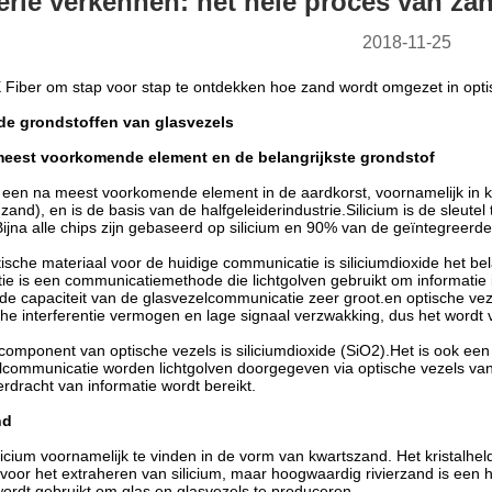
erie verkennen: het hele proces van za
2018-11-25
Fiber om stap voor stap te ontdekken hoe zand wordt omgezet in opti
 de grondstoffen van glasvezels
 meest voorkomende element en de belangrijkste grondstof
op een na meest voorkomende element in de aardkorst, voornamelijk in kw
and), en is de basis van de halfgeleiderindustrie.Silicium is de sleute
Bijna alle chips zijn gebaseerd op silicium en 90% van de geïntegreerd
tische materiaal voor de huidige communicatie is siliciumdioxide het b
e is een communicatiemethode die lichtgolven gebruikt om informatie
is de capaciteit van de glasvezelcommunicatie zeer groot.en optische v
he interferentie vermogen en lage signaal verzwakking, dus het wordt
 component van optische vezels is siliciumdioxide (SiO2).Het is ook een
lcommunicatie worden lichtgolven doorgegeven via optische vezels van s
rdracht van informatie wordt bereikt.
nd
ilicium voornamelijk te vinden in de vorm van kwartszand. Het kristalhel
t voor het extraheren van silicium, maar hoogwaardig rivierzand is een 
wordt gebruikt om glas en glasvezels te produceren.