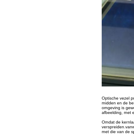
Optische vezel pr
midden en de bek
omgeving is gewo
afbeelding, met
Omdat de kernlaa
verspreiden.vanw
met die van de sp