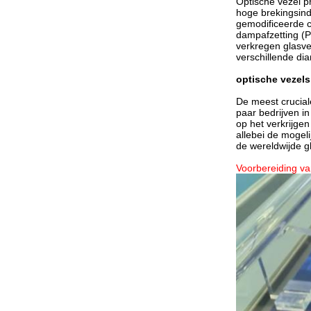
Optische vezel pr
hoge brekingsind
gemodificeerde 
dampafzetting (P
verkregen glasve
verschillende di
optische vezels
De meest crucial
paar bedrijven i
op het verkrijg
allebei de mogel
de wereldwijde 
Voorbereiding v