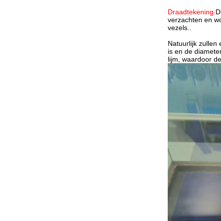
Draadtekening:
D
verzachten en wo
vezels..
Natuurlijk zulle
is en de diamete
lijm, waardoor de