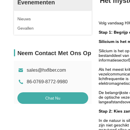
Het myst
Evenementen
Nieuws
Volg vandaag HX 
Gevallen
Stap 1: Begrijp
Silicium is het
Silicium is het 
Neem Contact Met Ons Op
bestanddeel van z
informatiesector
Als het meest kri
sales@hxfiber.com
vezelcommunicati
lichtfrequentie 
86-0769-8772-9980
elektromagnetisc
De belangrijkste
de optische veze
Chat Nu
langeafstandsove
Stap 2: Kies za
In de natuur is s
zijn niet geschik
gezuiverd silica 