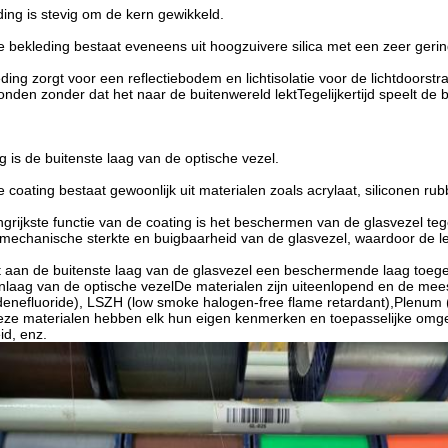
ding is stevig om de kern gewikkeld.
e bekleding bestaat eveneens uit hoogzuivere silica met een zeer ger
ding zorgt voor een reflectiebodem en lichtisolatie voor de lichtdoorstr
nden zonder dat het naar de buitenwereld lektTegelijkertijd speelt d
g is de buitenste laag van de optische vezel.
 coating bestaat gewoonlijk uit materialen zoals acrylaat, siliconen r
ngrijkste functie van de coating is het beschermen van de glasvezel t
mechanische sterkte en buigbaarheid van de glasvezel, waardoor de l
 aan de buitenste laag van de glasvezel een beschermende laag toegev
tenlaag van de optische vezelDe materialen zijn uiteenlopend en de mee
denefluoride), LSZH (low smoke halogen-free flame retardant),Plenum (
eze materialen hebben elk hun eigen kenmerken en toepasselijke omge
d, enz.