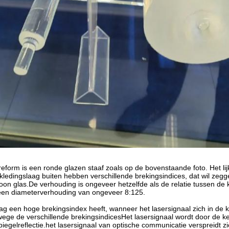
eform is een ronde glazen staaf zoals op de bovenstaande foto. Het lijk
ledingslaag buiten hebben verschillende brekingsindices, dat wil zegg
on glas.De verhouding is ongeveer hetzelfde als de relatie tussen de kl
 een diameterverhouding van ongeveer 8:125.
g een hoge brekingsindex heeft, wanneer het lasersignaal zich in de ke
ege de verschillende brekingsindicesHet lasersignaal wordt door de ke
iegelreflectie.het lasersignaal van optische communicatie verspreidt zic