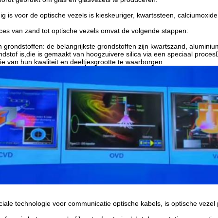
g is voor de optische vezels is kieskeuriger, kwartssteen, calciumoxid
ces van zand tot optische vezels omvat de volgende stappen:
 grondstoffen: de belangrijkste grondstoffen zijn kwartszand, alumini
ondstof is,die is gemaakt van hoogzuivere silica via een speciaal pro
ie van hun kwaliteit en deeltjesgrootte te waarborgen.
ciale technologie voor communicatie optische kabels, is optische veze