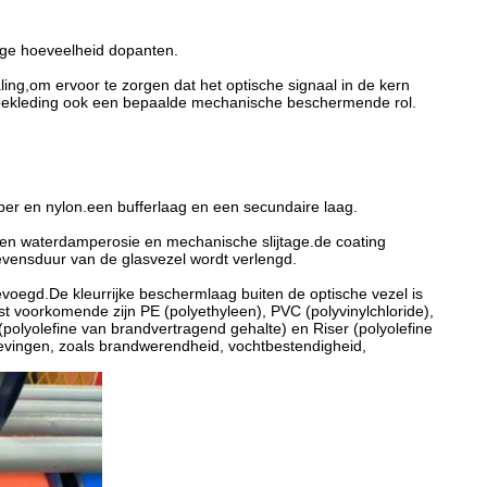
inge hoeveelheid dopanten.
aling,om ervoor te zorgen dat het optische signaal in de kern
e bekleding ook een bepaalde mechanische beschermende rol.
ubber en nylon.een bufferlaag en een secundaire laag.
egen waterdamperosie en mechanische slijtage.de coating
evensduur van de glasvezel wordt verlengd.
oegd.De kleurrijke beschermlaag buiten de optische vezel is
st voorkomende zijn PE (polyethyleen), PVC (polyvinylchloride),
polyolefine van brandvertragend gehalte) en Riser (polyolefine
vingen, zoals brandwerendheid, vochtbestendigheid,