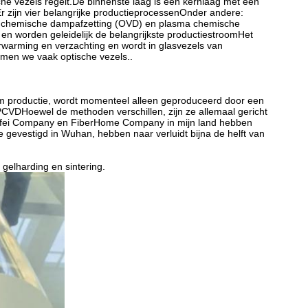
sche vezels regelt.De binnenste laag is een kernlaag met een
r zijn vier belangrijke productieprocessenOnder andere:
t chemische dampafzetting (OVD) en plasma chemische
n worden geleidelijk de belangrijkste productiestroomHet
warming en verzachting en wordt in glasvezels van
emen we vaak optische vezels..
orm productie, wordt momenteel alleen geproduceerd door een
CVDHoewel de methoden verschillen, zijn ze allemaal gericht
angfei Company en FiberHome Company in mijn land hebben
 gevestigd in Wuhan, hebben naar verluidt bijna de helft van
 gelharding en sintering.