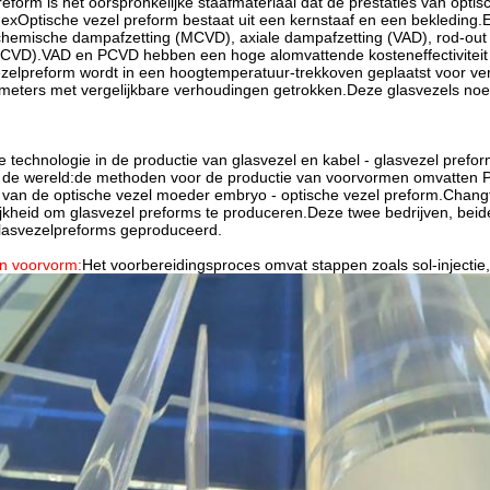
eform is het oorspronkelijke staafmateriaal dat de prestaties van opti
exOptische vezel preform bestaat uit een kernstaaf en een bekleding.E
chemische dampafzetting (MCVD), axiale dampafzetting (VAD), rod-ou
CVD).VAD en PCVD hebben een hoge alomvattende kosteneffectiviteit e
zelpreform wordt in een hoogtemperatuur-trekkoven geplaatst voor ver
ameters met vergelijkbare verhoudingen getrokken.Deze glasvezels no
e technologie in de productie van glasvezel en kabel - glasvezel pref
n de wereld:de methoden voor de productie van voorvormen omvatten P
en van de optische vezel moeder embryo - optische vezel preform.Ch
ijkheid om glasvezel preforms te produceren.Deze twee bedrijven, beide
glasvezelpreforms geproduceerd.
an voorvorm:
Het voorbereidingsproces omvat stappen zoals sol-injectie,