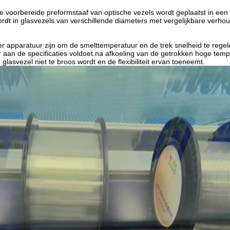
e voorbereide preformstaaf van optische vezels wordt geplaatst in e
rdt in glasvezels van verschillende diameters met vergelijkbare ver
n er apparatuur zijn om de smelttemperatuur en de trek snelheid te rege
r aan de specificaties voldoet.na afkoeling van de getrokken hoge tem
 glasvezel niet te broos wordt en de flexibiliteit ervan toeneemt.