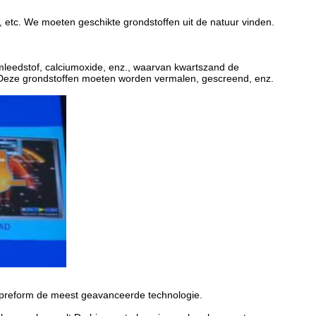
e, etc. We moeten geschikte grondstoffen uit de natuur vinden.
umleedstof, calciumoxide, enz., waarvan kwartszand de
cesDeze grondstoffen moeten worden vermalen, gescreend, enz.
l preform de meest geavanceerde technologie.