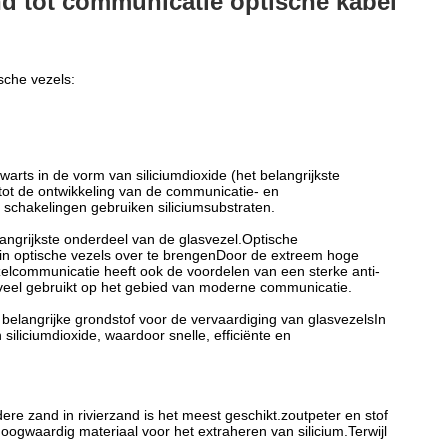
nd tot communicatie optische kabel
sche vezels:
arts in de vorm van siliciumdioxide (het belangrijkste
l tot de ontwikkeling van de communicatie- en
e schakelingen gebruiken siliciumsubstraten.
elangrijkste onderdeel van de glasvezel.Optische
 in optische vezels over te brengenDoor de extreem hoge
ezelcommunicatie heeft ook de voordelen van een sterke anti-
 veel gebruikt op het gebied van moderne communicatie.
 belangrijke grondstof voor de vervaardiging van glasvezelsIn
iliciumdioxide, waardoor snelle, efficiënte en
dere zand in rivierzand is het meest geschikt.zoutpeter en stof
hoogwaardig materiaal voor het extraheren van silicium.Terwijl