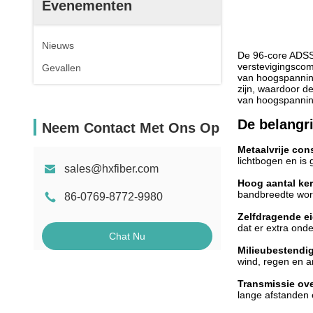
Evenementen
Nieuws
De 96-core ADSS 
verstevigingscom
Gevallen
van hoogspanning
zijn, waardoor d
van hoogspanning
De belangr
Neem Contact Met Ons Op
Metaalvrije cons
lichtbogen en is 
sales@hxfiber.com
Hoog aantal ke
bandbreedte word
86-0769-8772-9980
Zelfdragende e
dat er extra onde
Chat Nu
Milieubestendi
wind, regen en an
Transmissie ove
lange afstanden e