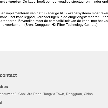
 onderhouden:
De kabel heeft een eenvoudige structuur en minder on
en en implementeren van het 96-aderige ADSS-kabelsysteem moet rek
kabel, het kabellegpad, veranderingen in de omgevingstemperatuur en u
 garanderen. Bovendien moet de compatibiliteit van de kabel met het 
 te voorkomen. (Bron: Dongguan HX Fiber Technology Co., Ltd)
 contact
dres
ebouw nr.2, Gaoli 3rd Road, Tangxia Town, Dongguan, China
el