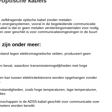
optische kabels
en zelfdragende optische kabel zonder metalen
an energiesystemen, vooral in de begeleidende communicatie
abel is dat er geen metalen versterkingsmaterialen voor nodig
 en zeer geschikt is voor communicatieomgevingen in de buurt
 zijn onder meer:
erstand tegen elektromagnetische velden, produceert geen
nen bevat, waardoor transmissiemogelijkheden met hoge
en kan tussen elektriciteitstorens worden opgehangen zonder
.
mstandigheden, zoals hoge temperaturen, lage temperaturen,
ies.
enschappen is de ADSS-kabel geschikt voor communicatie over
ometers worden bereikt.