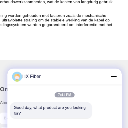
derhoudswerkzaamheden, wat de kosten van langdurig gebruik
ening worden gehouden met factoren zoals de mechanische
ltraviolette straling om de stabiele werking van de kabel op
voedingssysteem worden gegarandeerd om interferentie met het
HX Fiber
Onze nieuwsbrief
7:41 PM
Abonneer u op onze nieuwsbrief voor kortingen en meer.
Good day, what product are you looking 
for?