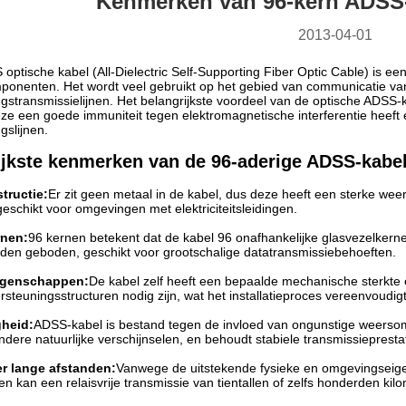
Kenmerken van 96-kern ADSS-
2013-04-01
optische kabel (All-Dielectric Self-Supporting Fiber Optic Cable) is e
ponenten. Het wordt veel gebruikt op het gebied van communicatie v
stransmissielijnen. Het belangrijkste voordeel van de optische ADSS-k
eze een goede immuniteit tegen elektromagnetische interferentie heeft
slijnen.
ijkste kenmerken van de 96-aderige ADSS-kabel
tructie:
Er zit geen metaal in de kabel, dus deze heeft een sterke we
geschikt voor omgevingen met elektriciteitsleidingen.
rnen:
96 kernen betekent dat de kabel 96 onafhankelijke glasvezelker
en geboden, geschikt voor grootschalige datatransmissiebehoeften.
igenschappen:
De kabel zelf heeft een bepaalde mechanische sterkte 
rsteuningsstructuren nodig zijn, wat het installatieproces vereenvoudigt
gheid:
ADSS-kabel is bestand tegen de invloed van ongunstige weerso
dere natuurlijke verschijnselen, en behoudt stabiele transmissieprestat
r lange afstanden:
Vanwege de uitstekende fysieke en omgevingseig
n kan een relaisvrije transmissie van tientallen of zelfs honderden kil