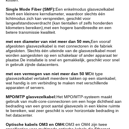
kosten.
Single Mode Fiber (SMF):
Een enkelmodus glasvezelkabel
heeft een kleinere kerndiameter, waardoor slechts één
lichtmodus zich kan verspreiden, geschikt voor
langeafstandsoverdracht (kan tientallen of zelfs honderden
kilometers bereiken),met een hogere bandbreedte en een
betere transmissie kwaliteit.
met een diameter van niet meer dan 50 mm,
Een vooraf
afgesloten glasvezelkabel is met connectoren in de fabriek
afgesloten. Slechts één uiteinde van de glasvezelkabel moet
worden aangesloten op een schakelaar of ander apparaat ter
plaatse.De installatie is snel en gemakkelijk, geschikt voor snel
in gebruik zijnde datacenters.
met een vermogen van niet meer dan 50 W
Dit type
glasvezelkabel vertakelt meerdere takken op een stamkabel,
wat handig is om verbinding te maken met verschillende
apparaten of servers.
MPO/MTP glasvezelkabel:
Het MPO/MTP-systeem maakt
gebruik van multi-core-connectoren om een hoge dichtheid aan
bedrading van een groot aantal glasvezels in een kleine ruimte
te bereiken, wat zeer geschikt is voor horizontale bedrading in
het datacenter.
Optische kabels OM3 en OM4:
OM3 en OM4 zijn twee