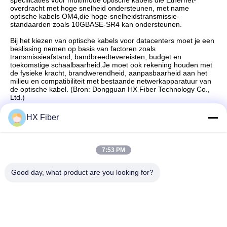
specificaties voor multimode optische kabels die Ethernet-
overdracht met hoge snelheid ondersteunen, met name
optische kabels OM4,die hoge-snelheidstransmissie-
standaarden zoals 10GBASE-SR4 kan ondersteunen.
Bij het kiezen van optische kabels voor datacenters moet je een
beslissing nemen op basis van factoren zoals
transmissieafstand, bandbreedtevereisten, budget en
toekomstige schaalbaarheid.Je moet ook rekening houden met
de fysieke kracht, brandwerendheid, aanpasbaarheid aan het
milieu en compatibiliteit met bestaande netwerkapparatuur van
de optische kabel. (Bron: Dongguan HX Fiber Technology Co.,
Ltd.)
HX Fiber
Snel contact
7:53 PM
Good day, what product are you looking for?
Adres
Gebouw nr.2, Gaoli 3rd Road, Tangxia Town, Dongguan,
China
Tel