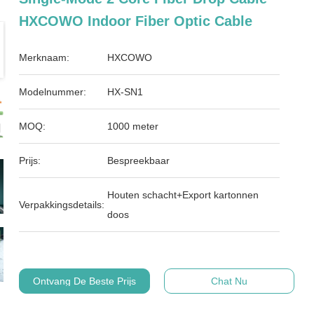
HXCOWO Indoor Fiber Optic Cable
Merknaam:
HXCOWO
Modelnummer:
HX-SN1
MOQ:
1000 meter
Prijs:
Bespreekbaar
Houten schacht+Export kartonnen
Verpakkingsdetails:
doos
Ontvang De Beste Prijs
Chat Nu