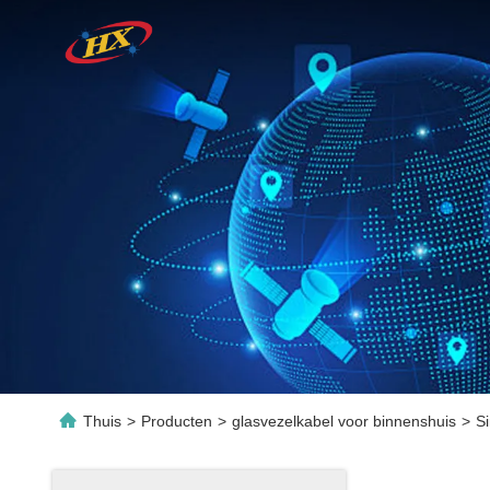
Thuis
>
Producten
>
glasvezelkabel voor binnenshuis
>
S