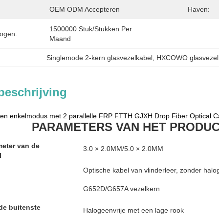
OEM ODM Accepteren
Haven:
1500000 Stuk/Stukken Per   
ogen:
Maand
Singlemode 2-kern glasvezelkabel
, 
HXCOWO glasvezelk
beschrijving
 enkelmodus met 2 parallelle FRP FTTH GJXH Drop Fiber Optical C
PARAMETERS VAN HET PRODU
meter van de
3.0 × 2.0MM/5.0 × 2.0MM
l
Optische kabel van vlinderleer, zonder halo
G652D/G657A vezelkern
de buitenste
Halogeenvrije met een lage rook