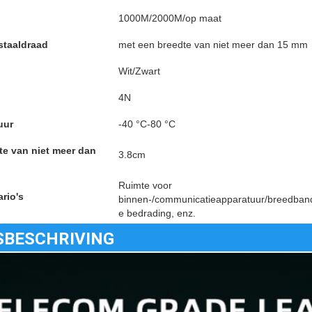
1000M/2000M/op maat
staaldraad
met een breedte van niet meer dan 15 mm
Wit/Zwart
4N
uur
-40 °C-80 °C
te van niet meer dan
3.8cm
Ruimte voor
rio's
binnen-/communicatieapparatuur/breedband
e bedrading, enz.
SBESCHRIVING