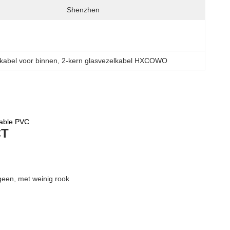
Shenzhen
abel voor binnen
, 
2-kern glasvezelkabel HXCOWO
able PVC
CT
geen, met weinig rook