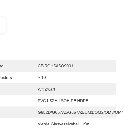
ng:
CE/ROHS/ISO9001
leiders:
≥ 10
Wit Zwart
PVC LSZH LSOH PE HDPE
:
G652D/G657A1/G657A2/OM1/OM2/OM3/OM4
Vierde Glasvezelkabel 1 Km