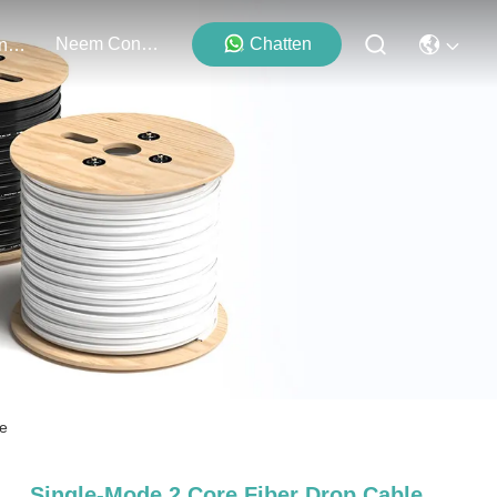
Neem Contact Met Ons Op
Chatten
Evenementen
le
Single-Mode 2 Core Fiber Drop Cable