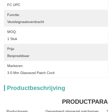
FC UPC
Functie:
Vezelsignaaloverdracht
MOQ:
1 Stuk
Prijs:
Bespreekbaar
Markeren:
3.0 Mm Glasvezel Patch Cord
Productbeschrijving
PRODUCTPARAM
Productnaam
Gepantserd glasvezel patchsnoer
Sch