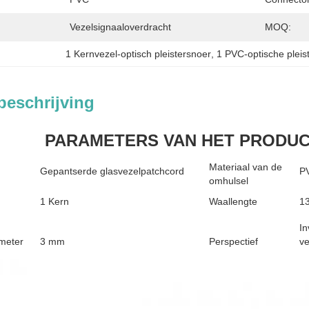
Vezelsignaaloverdracht
MOQ:
1 Kernvezel-optisch pleistersnoer
, 
1 PVC-optische pleis
beschrijving
PARAMETERS VAN HET PRODU
Materiaal van de
Gepantserde glasvezelpatchcord
P
omhulsel
1 Kern
Waallengte
13
In
meter
3 mm
Perspectief
ve