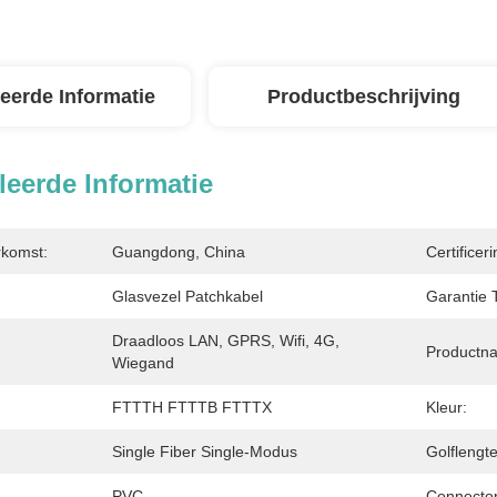
leerde Informatie
Productbeschrijving
leerde Informatie
rkomst:
Guangdong, China
Certificeri
Glasvezel Patchkabel
Garantie T
Draadloos LAN, GPRS, Wifi, 4G, 
Productn
Wiegand
FTTTH FTTTB FTTTX
Kleur:
Single Fiber Single-Modus
Golflengte
PVC
Connector