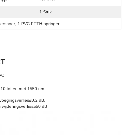
1 Stuk
tersnoer
, 
1 PVC FTTH-springer
CT
VC
10 tot en met 1550 nm
voegingsverlies≤0,2 dB,
rwijderingsverlies≥50 dB