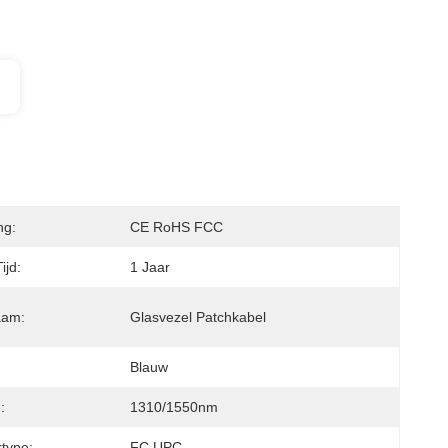
ng:
CE RoHS FCC
ijd:
1 Jaar
aam:
Glasvezel Patchkabel
Blauw
:
1310/1550nm
type:
FC UPC