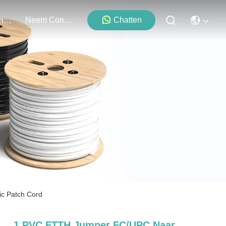
Neem Contact Met Ons Op
Chatten
Evenementen
c Patch Cord
1 PVC FTTH Jumper FC/UPC Naar