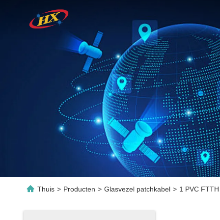
Thuis
>
Producten
>
Glasvezel patchkabel
>
1 PVC FTTH 