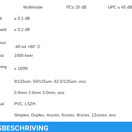
Multimode
PC≥ 25 dB
UPC ≥ 45 dB
it
≤ 0,1 dB
heid
≤ 0,2 dB
uur
-40 tot +80° C
id
1000 keer
ning
≥ 100N
9/125um, 50/125um, 62.5/125um, enz.
0.9mm 2.0mm 3.0mm, enz.
al
PVC, LSZH
Simplex, Duplex, 4cores, 6cores, 8cores, 12cores, enz.
SBESCHRIVING