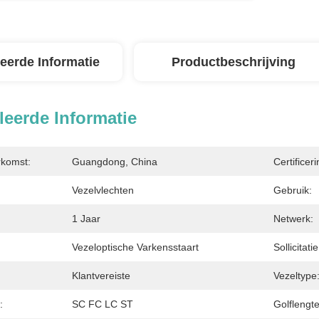
leerde Informatie
Productbeschrijving
leerde Informatie
rkomst:
Guangdong, China
Certificeri
Vezelvlechten
Gebruik:
1 Jaar
Netwerk:
Vezeloptische Varkensstaart
Sollicitatie
Klantvereiste
Vezeltype
:
SC FC LC ST
Golflengte