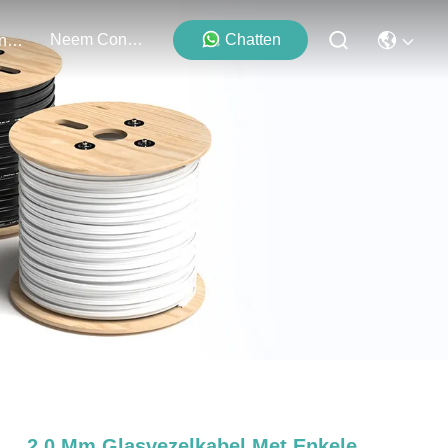
Neem Contact Met Ons Op
Chatten
Evenementen
2,0 Mm Glasvezelkabel Met Enkele