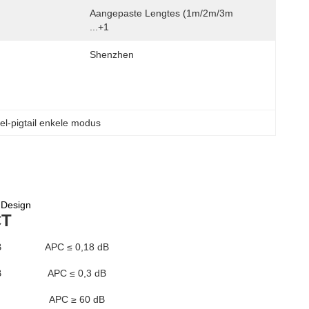
Aangepaste Lengtes (1m/2m/3m 
...+1
Shenzhen
el-pigtail enkele modus
 Design
CT
B
APC ≤ 0,18 dB
B
APC ≤ 0,3 dB
APC ≥ 60 dB