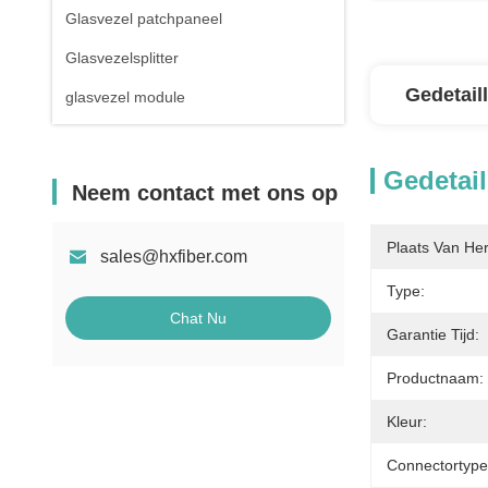
Glasvezel patchpaneel
Glasvezelsplitter
Gedetail
glasvezel module
Gedetail
Neem contact met ons op
Plaats Van He
sales@hxfiber.com
Type:
Chat Nu
Garantie Tijd:
Productnaam:
Kleur:
Connectortype