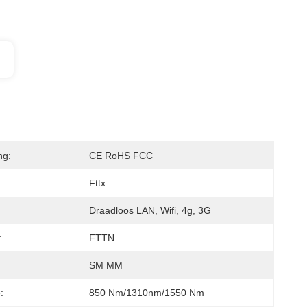
ng:
CE RoHS FCC
Fttx
Draadloos LAN, Wifi, 4g, 3G
:
FTTN
:
SM MM
:
850 Nm/1310nm/1550 Nm