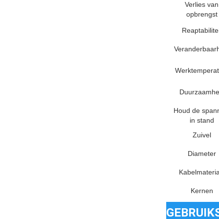
Verlies van
opbrengst
Reaptabilite
Veranderbaar
Werktemperat
Duurzaamhe
Houd de span
in stand
Zuivel
Diameter
Kabelmateria
Kernen
GEBRUIK