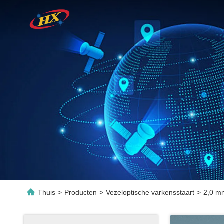
Thuis
>
Producten
>
Vezeloptische varkensstaart
>
2,0 m