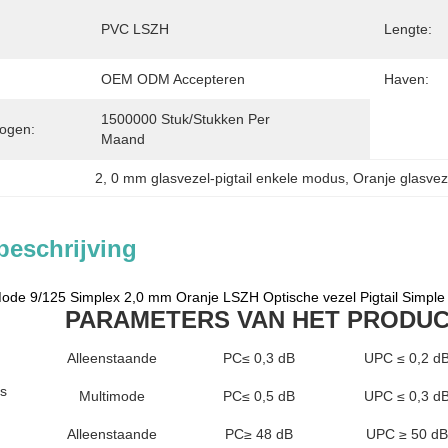
PVC LSZH
Lengte:
OEM ODM Accepteren
Haven:
1500000 Stuk/Stukken Per   
ogen:
Maand
2
, 
0 mm glasvezel-pigtail enkele modus
, 
Oranje glasvez
beschrijving
ode 9/125 Simplex 2,0 mm Oranje LSZH Optische vezel Pigtail Simple
PARAMETERS VAN HET PRODU
Alleenstaande
PC≤ 0,3 dB
UPC ≤ 0,2 d
es
Multimode
PC≤ 0,5 dB
UPC ≤ 0,3 d
Alleenstaande
PC≥ 48 dB
UPC ≥ 50 dB