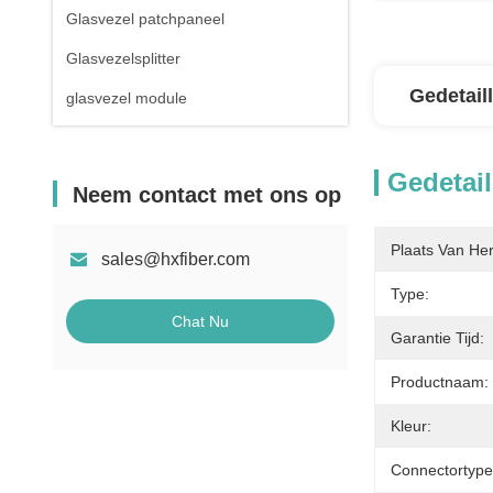
Glasvezel patchpaneel
Glasvezelsplitter
Gedetail
glasvezel module
Gedetail
Neem contact met ons op
Plaats Van He
sales@hxfiber.com
Type:
Chat Nu
Garantie Tijd:
Productnaam:
Kleur:
Connectortype