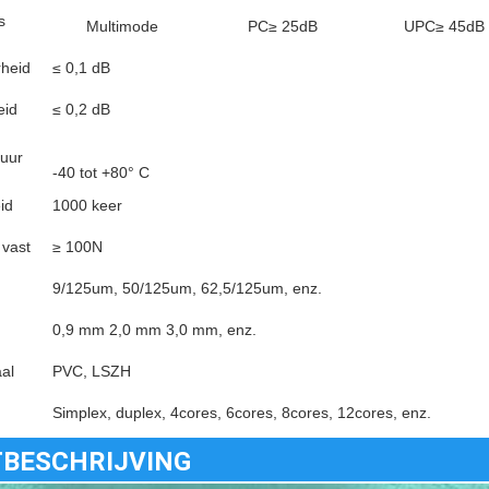
s
Multimode
PC≥ 25dB
UPC≥ 45dB
heid
≤ 0,1 dB
eid
≤ 0,2 dB
uur
-40 tot +80° C
id
1000 keer
vast
≥ 100N
9/125um, 50/125um, 62,5/125um, enz.
0,9 mm 2,0 mm 3,0 mm, enz.
al
PVC, LSZH
Simplex, duplex, 4cores, 6cores, 8cores, 12cores, enz.
BESCHRIJVING