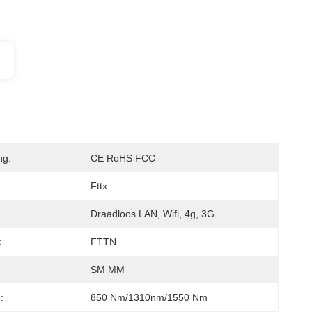
ng:
CE RoHS FCC
Fttx
Draadloos LAN, Wifi, 4g, 3G
:
FTTN
:
SM MM
:
850 Nm/1310nm/1550 Nm