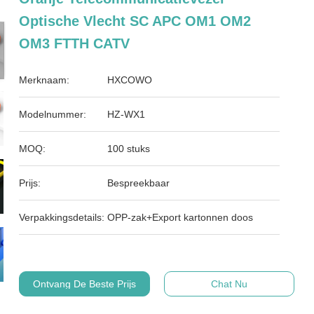
Optische Vlecht SC APC OM1 OM2
OM3 FTTH CATV
Merknaam:
HXCOWO
Modelnummer:
HZ-WX1
MOQ:
100 stuks
Prijs:
Bespreekbaar
Verpakkingsdetails:
OPP-zak+Export kartonnen doos
Ontvang De Beste Prijs
Chat Nu