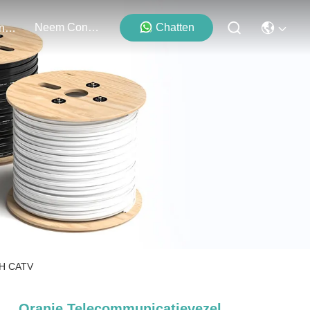
Neem Contact Met Ons Op
Chatten
Evenementen
TH CATV
Oranje Telecommunicatievezel