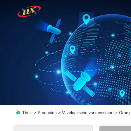
Thuis
>
Producten
>
Vezeloptische varkensstaart
>
Oranj