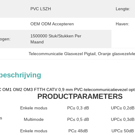
PVC LSZH
Lengte:
OEM ODM Accepteren
Haven:
1500000 Stuk/Stukken Per   
ogen:
Maand
Telecommunicatie Glasvezel Pigtail
, 
Oranje glasvezelvl
beschrijving
PC OM1 OM2 OM3 FTTH CATV 0,9 mm PVC-telecommunicatievezel opti
PRODUCTPARAMETERS
Enkele modus
PC≤ 0,3 dB
UPC≤ 0,2dB
es
Multimode
PC≤ 0,5 dB
UPC≤ 0,3dB
Enkele modus
PC≥ 48dB
UPC≥ 50dB