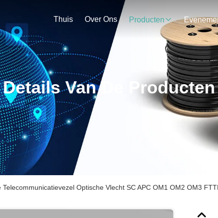
Thuis
Over Ons
Producten
Details Van De Producten
e Telecommunicatievezel Optische Vlecht SC APC OM1 OM2 OM3 FT