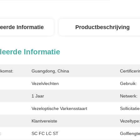
leerde Informatie
Productbeschrijving
leerde Informatie
rkomst:
Guangdong, China
Certificeri
Vezelvlechten
Gebruik:
1 Jaar
Netwerk:
Vezeloptische Varkensstaart
Sollicitatie
Klantvereiste
Vezeltype
:
SC FC LC ST
Golflengte