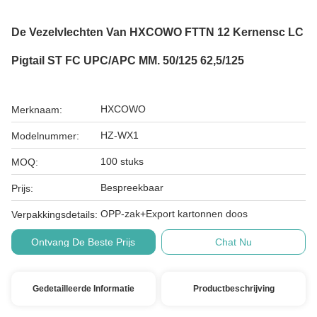
De Vezelvlechten Van HXCOWO FTTN 12 Kernensc LC
Pigtail ST FC UPC/APC MM. 50/125 62,5/125
HXCOWO
Merknaam:
HZ-WX1
Modelnummer:
100 stuks
MOQ:
Bespreekbaar
Prijs:
OPP-zak+Export kartonnen doos
Verpakkingsdetails:
Ontvang De Beste Prijs
Chat Nu
Gedetailleerde Informatie
Productbeschrijving