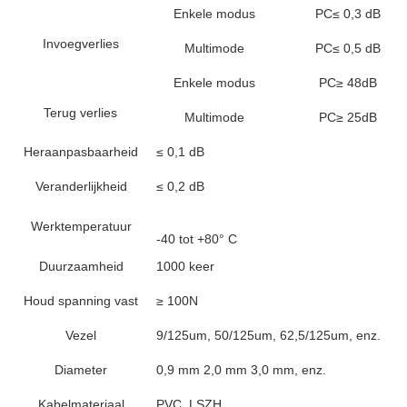
Enkele modus
PC≤ 0,3 dB
Invoegverlies
Multimode
PC≤ 0,5 dB
Enkele modus
PC≥ 48dB
Terug verlies
Multimode
PC≥ 25dB
Heraanpasbaarheid
≤ 0,1 dB
Veranderlijkheid
≤ 0,2 dB
Werktemperatuur
-40 tot +80° C
Duurzaamheid
1000 keer
Houd spanning vast
≥ 100N
Vezel
9/125um, 50/125um, 62,5/125um, enz.
Diameter
0,9 mm 2,0 mm 3,0 mm, enz.
Kabelmateriaal
PVC, LSZH