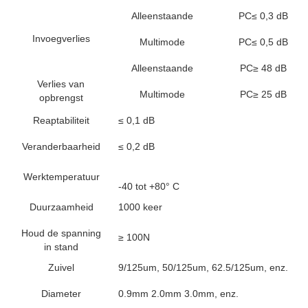
Alleenstaande
PC≤ 0,3 dB
Invoegverlies
Multimode
PC≤ 0,5 dB
Alleenstaande
PC≥ 48 dB
Verlies van
Multimode
PC≥ 25 dB
opbrengst
Reaptabiliteit
≤ 0,1 dB
Veranderbaarheid
≤ 0,2 dB
Werktemperatuur
-40 tot +80° C
Duurzaamheid
1000 keer
Houd de spanning
≥ 100N
in stand
Zuivel
9/125um, 50/125um, 62.5/125um, enz.
Diameter
0.9mm 2.0mm 3.0mm, enz.