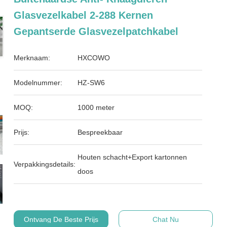
Glasvezelkabel 2-288 Kernen
Gepantserde Glasvezelpatchkabel
Merknaam:
HXCOWO
Modelnummer:
HZ-SW6
MOQ:
1000 meter
Prijs:
Bespreekbaar
Houten schacht+Export kartonnen
Verpakkingsdetails:
doos
Ontvang De Beste Prijs
Chat Nu