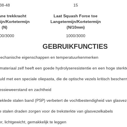
38-48
15
ne trekkracht
Laat Squash Force toe
jn/Kortetermijn
Langetermijn/Kortetermijn
(N)
(N/10mm)
00/3000
1000/3000
GEBRUIKFUNCTIES
mechanische eigenschappen en temperatuurkenmerken
materiaal zelf heeft een goede hydrolyseresistentie en een hoge sterkt
uld met een speciale oliepasta, die de optische vezels kritisch bescher
ssieweerstand en zachtheid
beklede stalen band (PSP) verbetert de vochtbestendigheid van glasvez
e stalen draden zorgen voor de treksterkte van glasvezelkabels
r, lichtgewicht, gemakkelijk te leggen