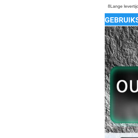
8Lange levertij
GEBRUIK