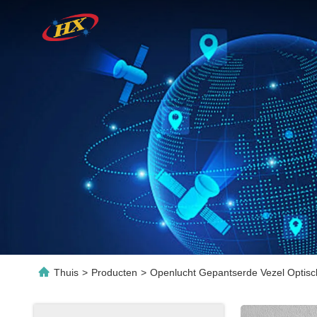
Thuis
>
Producten
>
Openlucht Gepantserde Vezel Optisc