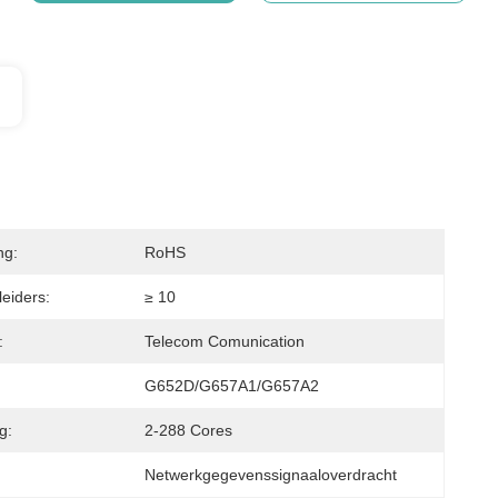
ng:
RoHS
leiders:
≥ 10
:
Telecom Comunication
:
G652D/G657A1/G657A2
g:
2-288 Cores
Netwerkgegevenssignaaloverdracht