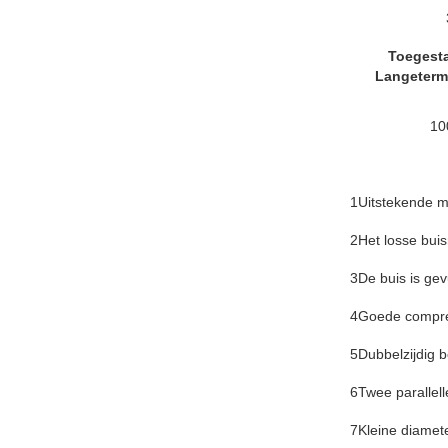
Toegesta
Langetermi
10
1Uitstekende 
2Het losse buis
3De buis is gev
4Goede compre
5Dubbelzijdig 
6Twee parallell
7Kleine diamete