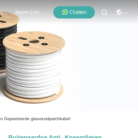
Neem Contact Met Ons Op
Chatten
Evenementen
en Gepantserde glasvezelpatchkabel
Buitenaardse Anti- Knaagdieren