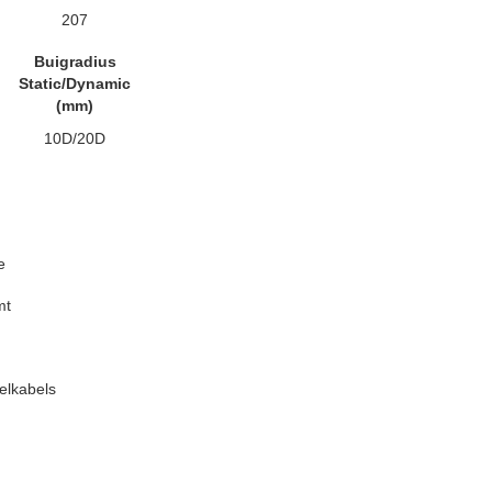
207
Buigradius
Static/Dynamic
(mm)
10D/20D
e
mt
elkabels