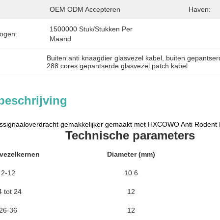
OEM ODM Accepteren
Haven:
1500000 Stuk/Stukken Per   
ogen:
Maand
Buiten anti knaagdier glasvezel kabel
, 
buiten gepantser
288 cores gepantserde glasvezel patch kabel
beschrijving
signaaloverdracht gemakkelijker gemaakt met HXCOWO Anti Rodent F
Technische parameters
 vezelkernen
Diameter (mm)
2-12
10.6
4 tot 24
12
26-36
12