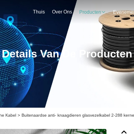
Thuis
Over Ons
Producten
Details Van De Producten
he Kabel
>
Buitenaardse anti- knaagdieren glasvezelkabel 2-288 kern