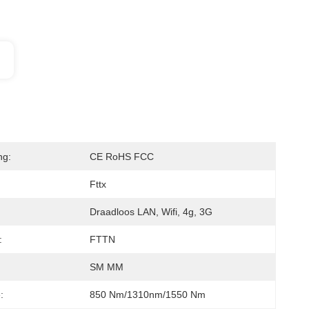
ng:
CE RoHS FCC
Fttx
Draadloos LAN, Wifi, 4g, 3G
:
FTTN
:
SM MM
:
850 Nm/1310nm/1550 Nm