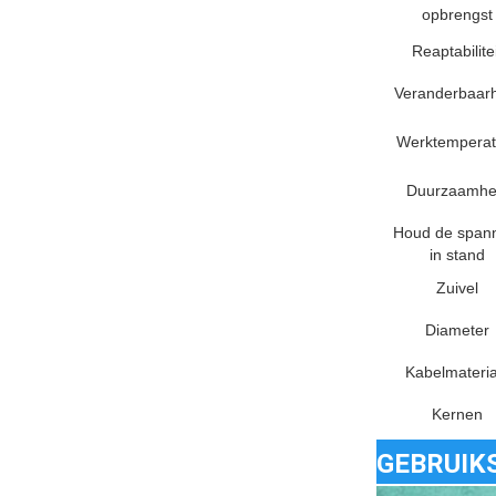
opbrengst
Reaptabilite
Veranderbaar
Werktemperat
Duurzaamhe
Houd de span
in stand
Zuivel
Diameter
Kabelmateria
Kernen
GEBRUIK