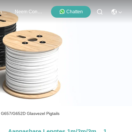
Neem Contact Met Ons Op
Chatten
Evenementen
G657/G652D Glasvezel Pigtails
Aanpasbare Lengtes 1m/2m/3m... 1