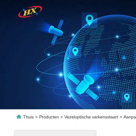
Thuis
>
Producten
>
Vezeloptische varkensstaart
>
Aanpa