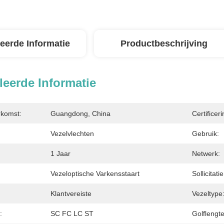
leerde Informatie
Productbeschrijving
leerde Informatie
rkomst:
Guangdong, China
Certificeri
Vezelvlechten
Gebruik:
1 Jaar
Netwerk:
Vezeloptische Varkensstaart
Sollicitatie
Klantvereiste
Vezeltype
:
SC FC LC ST
Golflengte