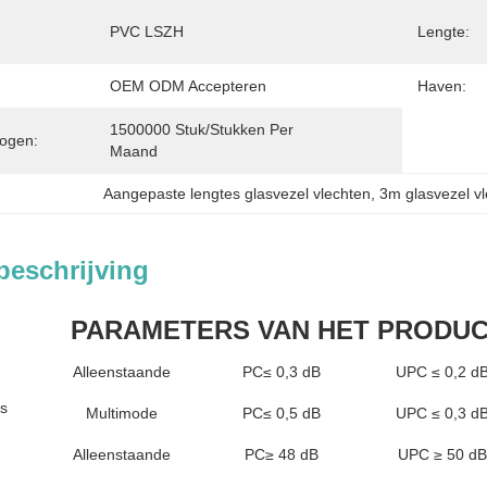
PVC LSZH
Lengte:
OEM ODM Accepteren
Haven:
1500000 Stuk/Stukken Per   
ogen:
Maand
Aangepaste lengtes glasvezel vlechten
, 
3m glasvezel v
beschrijving
PARAMETERS VAN HET PRODU
Alleenstaande
PC≤ 0,3 dB
UPC ≤ 0,2 d
es
Multimode
PC≤ 0,5 dB
UPC ≤ 0,3 d
Alleenstaande
PC≥ 48 dB
UPC ≥ 50 dB