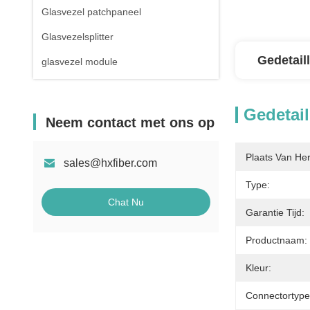
Glasvezel patchpaneel
Glasvezelsplitter
Gedetail
glasvezel module
Gedetail
Neem contact met ons op
Plaats Van He
sales@hxfiber.com
Type:
Chat Nu
Garantie Tijd:
Productnaam:
Kleur:
Connectortype