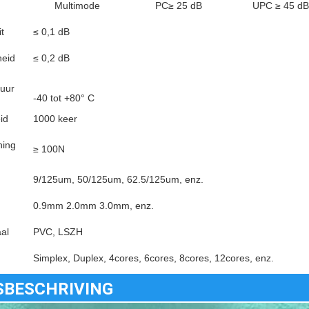
Multimode
PC≥ 25 dB
UPC ≥ 45 dB
it
≤ 0,1 dB
heid
≤ 0,2 dB
uur
-40 tot +80° C
id
1000 keer
ning
≥ 100N
9/125um, 50/125um, 62.5/125um, enz.
0.9mm 2.0mm 3.0mm, enz.
al
PVC, LSZH
Simplex, Duplex, 4cores, 6cores, 8cores, 12cores, enz.
SBESCHRIVING