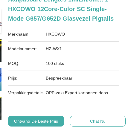
HXCOWO 12Core-Color SC Single-
Mode G657/G652D Glasvezel Pigtails
Merknaam:
HXCOWO
Modelnummer:
HZ-WX1
MOQ:
100 stuks
Prijs:
Bespreekbaar
Verpakkingsdetails:
OPP-zak+Export kartonnen doos
Ontvang De Beste Prijs
Chat Nu