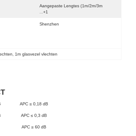
Aangepaste Lengtes (1m/2m/3m 
...+1
Shenzhen
lechten
, 
1m glasvezel vlechten
CT
B
APC ≤ 0,18 dB
B
APC ≤ 0,3 dB
APC ≥ 60 dB