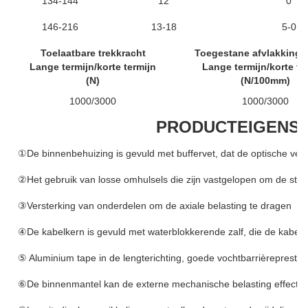
134-144
12
0
146-216
13-18
5-0
Toelaatbare trekkracht
Toegestane afvlakkings
Lange termijn/korte termijn
Lange termijn/korte te
(N)
(N/100mm)
1000/3000
1000/3000
PRODUCTEIGENS
①De binnenbehuizing is gevuld met buffervet, dat de optische veze
②Het gebruik van losse omhulsels die zijn vastgelopen om de stabi
③Versterking van onderdelen om de axiale belasting te dragen
④De kabelkern is gevuld met waterblokkerende zalf, die de kabel e
⑤ Aluminium tape in de lengterichting, goede vochtbarrièreprestat
⑥De binnenmantel kan de externe mechanische belasting effectief