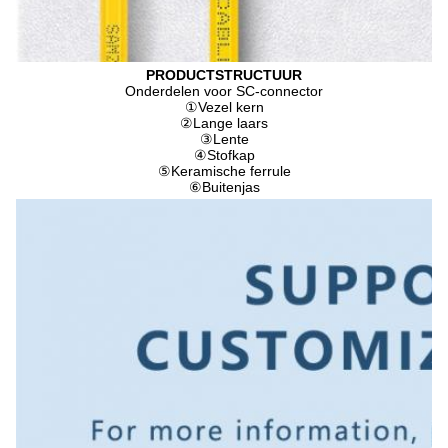
PRODUCTSTRUCTUUR
Onderdelen voor SC-connector
①
Vezel kern
②
Lange laars
③
Lente
④
Stofkap
⑤
Keramische ferrule
⑥
Buitenjas