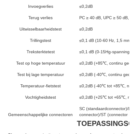
Invoegverlies
≤0,2dB
Terug verlies
PC ≥ 40 dB, UPC ≥ 50 dB, A
Uitwisselbaarheidstest
≤0,2dB
Trillingstest
≤0,1 dB (10-60 Hz, 1,5 mm a
Treksterktetest
≤0,1 dB (0-15Hg-spanning, 
Test op hoge temperatuur
≤0,2dB (+85℃, continu gedu
Test bij lage temperatuur
≤0,2dB (-40℃, continu gedu
Temperatuur-fietstest
≤0,2dB (-40℃ tot +85℃, na 5
Vochtigheidstest
≤0,2dB (+25℃ tot +65℃, rela
SC (standaardconnector)/LC 
Gemeenschappelijke connectoren
connector)/ST (connector me
TOEPASSINGSG