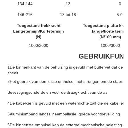
134-144
12
0
146-216
13 tot 18
5-0.
Toegestane trekkracht
Toegestane platte krac
Langetermijn/Kortetermijn
lange/korte termij
(N)
(N/100 mm)
1000/3000
1000/3000
GEBRUIKFUNC
1De binnenkant van de behuizing is gevuld met buffervet dat de o
speelt
2Het gebruik van een losse omhulsel met strengen om de stabilitei
Bevestigingsonderdelen voor de draagkracht van de as
4De kabelkern is gevuld met een waterdichte zalf die de kabel eff
5Aluminiumband langszijneemballasie, goede vochtbeveiliging
6De binnenste omhulsel kan de externe mechanische belasting effe