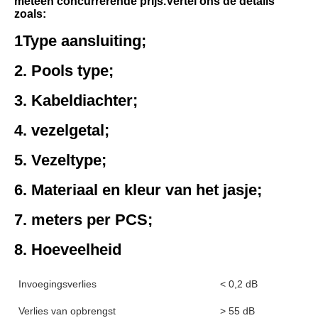
met
een concurrerende prijs.
Vertel ons de details 
zoals:
1Type aansluiting;
2. Pools type;
3. Kabeldiachter;
4. vezelgetal;
5. Vezeltype;
6. Materiaal en kleur van het jasje;
7. meters per PCS;
8. Hoeveelheid
Invoegingsverlies
< 0,2 dB
Verlies van opbrengst
> 55 dB