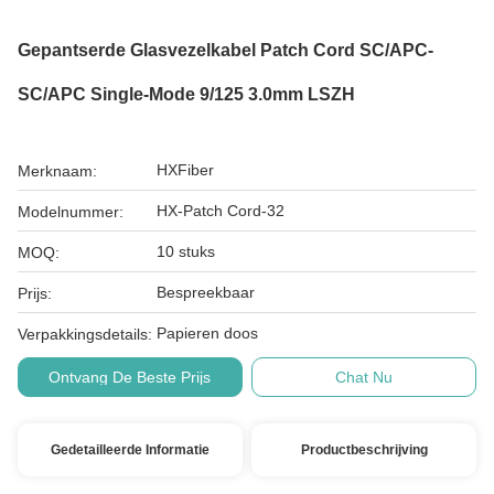
Gepantserde Glasvezelkabel Patch Cord SC/APC-
SC/APC Single-Mode 9/125 3.0mm LSZH
HXFiber
Merknaam:
HX-Patch Cord-32
Modelnummer:
10 stuks
MOQ:
Bespreekbaar
Prijs:
Papieren doos
Verpakkingsdetails:
Ontvang De Beste Prijs
Chat Nu
Gedetailleerde Informatie
Productbeschrijving