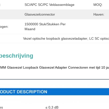
:
SC/APC SC/PC Veldassemblage
MOQ:
Glasvezelconnector
Haven:
1500000 Stuk/Stukken Per   
ogen:
Maand
Vezel optische loopback glasvezeladapter
, 
LC SC optis
beschrijving
M Glasvezel Loopback Glasvezel Adapter Connectoren met tijd 10 ja
ing van de producten
es
≤ 0,3 dB