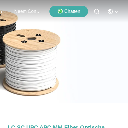
Neem Contact Met Ons Op
Chatten
Evenementen
LC SC UPC APC MM Fiber Optische