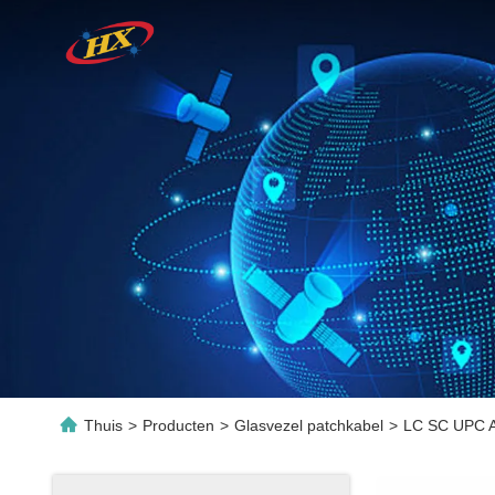
Thuis
>
Producten
>
Glasvezel patchkabel
>
LC SC UPC A