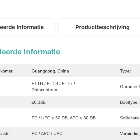
leerde Informatie
Productbeschrijving
leerde Informatie
rkomst:
Guangdong, China
Type:
FTTH / FTTB / FTTx / 
Garantie T
Datacentrum
≤0,3dB
Boottype:
PC / UPC ≥ 50 DB, APC ≥ 60 DB
Sollicitatie
lakte:
PC / APC / UPC
Verbinding