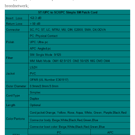
breednetwerk;