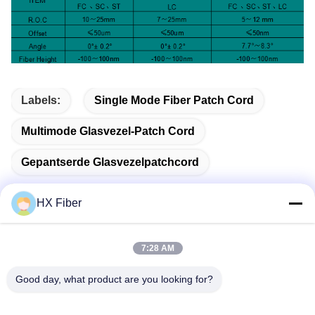
Labels:
Single Mode Fiber Patch Cord
Multimode Glasvezel-Patch Cord
Gepantserde Glasvezelpatchcord
HX Fiber
Snel contact
7:28 AM
Good day, what product are you looking for?
Adres
Gebouw nr.2, Gaoli 3rd Road, Tangxia Town, Dongguan,