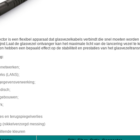
tor is een flexibel apparaat dat glasvezelkabels verbindt die snel moeten worden
jnd.Laat de glasvezel ontvanger kan het maximale licht van de lancering vezel te k
n hebben een bepaald effect op de stabiliteit en prestaties van het glasvezeltran
g:
ienetwerken;
rks (LANS);
 gegevensverwerking;
edisch;
de gebouwen;
k;
ies en terugspiegelverlies
ig (nikkelverzorgd messing)
hillende kleuren