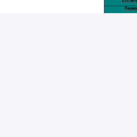
Labels:
Variabele Ve
Snelle link
Snel
Thuis
A