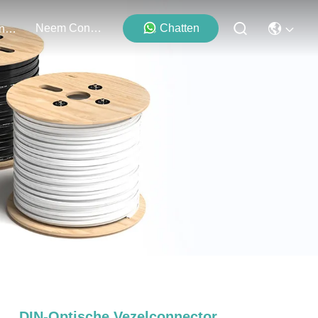
Neem Contact Met Ons Op
Chatten
Evenementen
DIN-Optische Vezelconnector