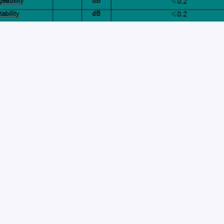
Glasvezel-Warmte-Krimpbuis
Snel Aansluitende Gl
rzachter Met Glasvezel
 contact
dres