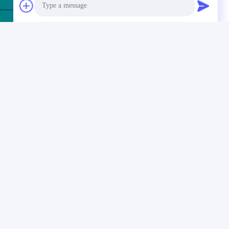
Photo
Video Call
asvezelconnectoren
Audio Call
Onze nieuwsbrief
Abonneer u op onze nieuwsbrief voor kortingen en meer.