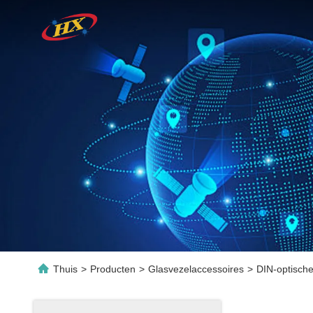
Thuis
>
Producten
>
Glasvezelaccessoires
>
DIN-optische