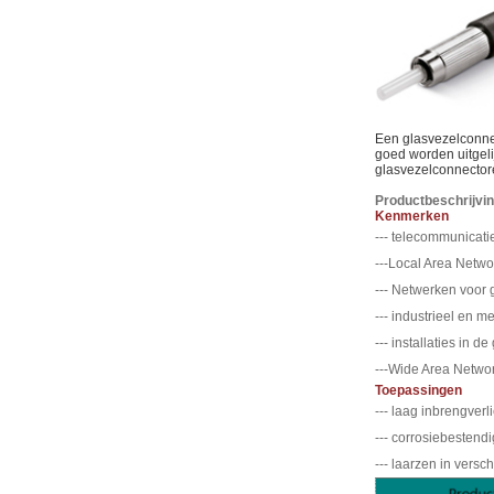
Een glasvezelconnec
goed worden uitgeli
glasvezelconnectore
Productbeschrijvin
Kenmerken
--- telecommunicat
---Local Area Netwo
--- Netwerken voor
--- industrieel en m
--- installaties in 
---Wide Area Networ
Toepassingen
--- laag inbrengverl
--- corrosiebestend
--- laarzen in versc