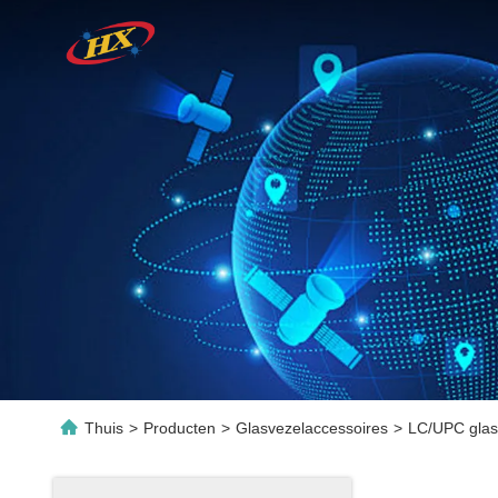
Thuis
>
Producten
>
Glasvezelaccessoires
>
LC/UPC glas