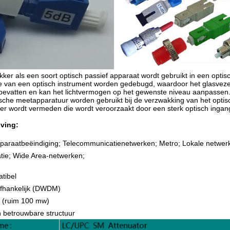
ker als een soort optisch passief apparaat wordt gebruikt in een opt
tie van een optisch instrument worden gedebugd, waardoor het glasveze
 bevatten en kan het lichtvermogen op het gewenste niveau aanpassen
ische meetapparatuur worden gebruikt bij de verzwakking van het opt
er wordt vermeden die wordt veroorzaakt door een sterk optisch inga
ving:
pparaatbeëindiging; Telecommunicatienetwerken; Metro; Lokale netwe
catie; Wide Area-netwerken;
atibel
afhankelijk (DWDM)
 (ruim 100 mw)
 betrouwbare structuur