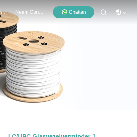
Neem Contact Met Ons Op
Chatten
Evenementen
LC/UPC Glasvezelverminder 1