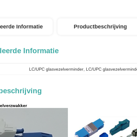
leerde Informatie
Productbeschrijving
leerde Informatie
LC/UPC glasvezelverminder
, 
LC/UPC glasvezelvermind
beschrijving
elverzwakker