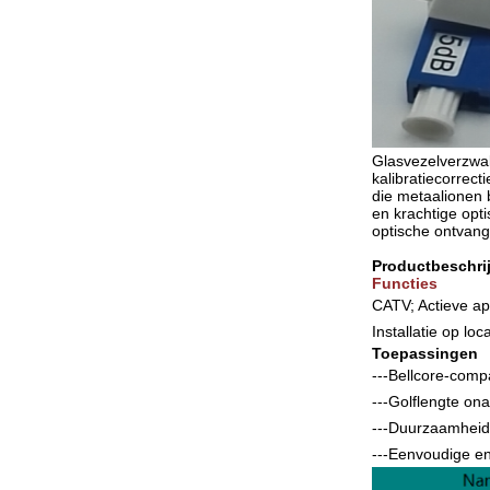
Glasvezelverzwak
kalibratiecorrec
die metaalionen
en krachtige opt
optische ontvang
Productbeschrij
Functies
CATV; Actieve a
Installatie op lo
Toepassingen
---Bellcore-comp
---Golflengte on
---Duurzaamheid
---Eenvoudige en