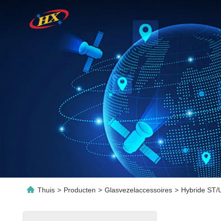
Thuis
>
Producten
>
Glasvezelaccessoires
>
Hybride ST/