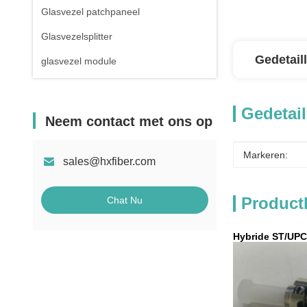
Glasvezel patchpaneel
Glasvezelsplitter
Gedetail
glasvezel module
Gedetail
Neem contact met ons op
Markeren:
sales@hxfiber.com
Product
Chat Nu
Hybride ST/UPC