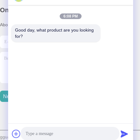
Onze nieuwsbrief
6:08 PM
Abonneer u op onze nieuwsbrief voor kortingen en meer.
Good day, what product are you looking 
for?
Neem Contact Met Ons Op
guan HX Fiber Technology Co., Ltd . Alle rechten voorbehouden.