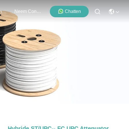
Neem Contact Met Ons Op
Chatten
Evenementen
Hybride ST/UPC-- FC UPC Attenuator