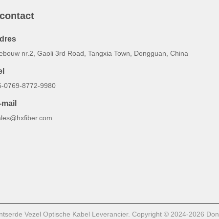
 contact
dres
ebouw nr.2, Gaoli 3rd Road, Tangxia Town, Dongguan, China
el
6-0769-8772-9980
-mail
ales@hxfiber.com
tserde Vezel Optische Kabel Leverancier. Copyright © 2024-2026 Dong