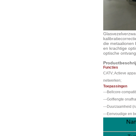
Glasvezelverzwak
kalibratiecorrec
die metaalionen
en krachtige opt
optische ontvang
Productbeschrij
Functies
CATV; Actieve appar
netwerken;
Toepassingen
---Bellcore-compati
---Golflengte onaf
---Duurzaamheid (r
---Eenvoudige en b