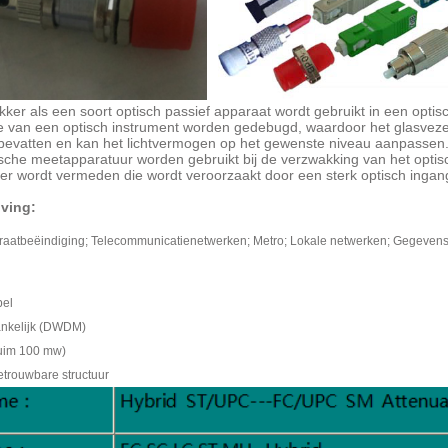
ker als een soort optisch passief apparaat wordt gebruikt in een opt
tie van een optisch instrument worden gedebugd, waardoor het glasveze
 bevatten en kan het lichtvermogen op het gewenste niveau aanpassen
ische meetapparatuur worden gebruikt bij de verzwakking van het opt
er wordt vermeden die wordt veroorzaakt door een sterk optisch inga
ving:
aatbeëindiging; Telecommunicatienetwerken; Metro; Lokale netwerken; Gegevensve
bel
hankelijk (DWDM)
uim 100 mw)
etrouwbare structuur