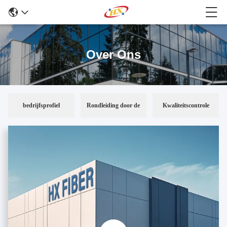
Over Ons
bedrijfsprofiel
Rondleiding door de
Kwaliteitscontrole
fabriek