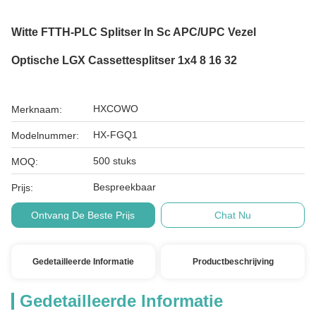
Witte FTTH-PLC Splitser In Sc APC/UPC Vezel
Optische LGX Cassettesplitser 1x4 8 16 32
HXCOWO
Merknaam:
HX-FGQ1
Modelnummer:
500 stuks
MOQ:
Bespreekbaar
Prijs:
Ontvang De Beste Prijs
Chat Nu
Gedetailleerde Informatie
Productbeschrijving
Gedetailleerde Informatie