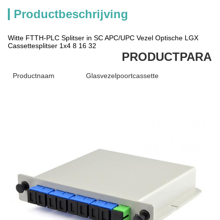
Productbeschrijving
Witte FTTH-PLC Splitser in SC APC/UPC Vezel Optische LGX
Cassettesplitser 1x4 8 16 32
PRODUCTPARAM
Productnaam
Glasvezelpoortcassette
M