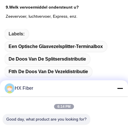
9.
Welk vervoermiddel ondersteunt u?
Zeevervoer, luchtvervoer, Express, enz.
Labels:
Een Optische Glasvezelsplitter-Terminalbox
De Doos Van De Splitsersdistributie
Ftth De Doos Van De Vezeldistributie
HX Fiber
Snel contact
6:14 PM
Good day, what product are you looking for?
Adres