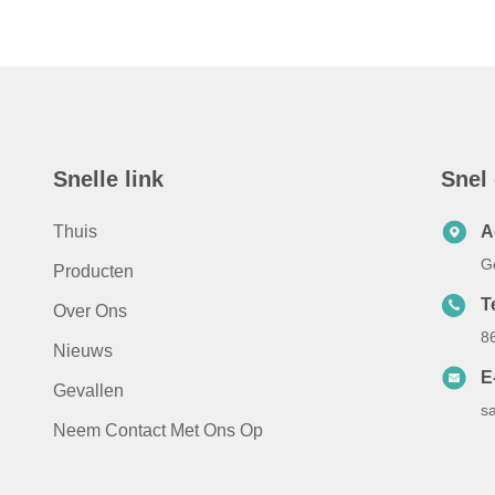
Snelle link
Snel
Thuis
A
G
Producten
T
Over Ons
8
Nieuws
E
Gevallen
s
Neem Contact Met Ons Op