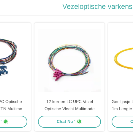
Vezeloptische varkens
PC Optische
12 kernen LC UPC Vezel
Geel jasje
FTTN Multimode
Optische Vlecht Multimode
1m Lengte 
gtail
G657A1 FTTH Vlecht voor
'
Chat Nu '
C
Netwerkverbindingen