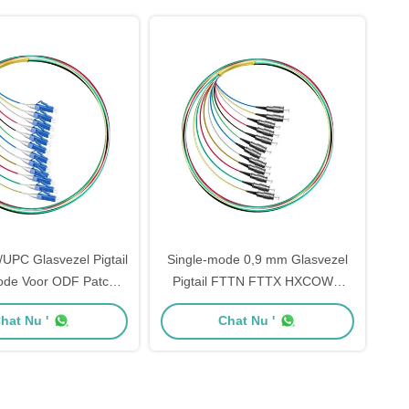
PC Glasvezel Pigtail
Single-mode 0,9 mm Glasvezel
ode Voor ODF Patch
Pigtail FTTN FTTX HXCOWO
Panel
UPC APC Simplex FC
hat Nu '
Chat Nu '