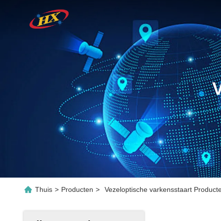
V
Thuis
>
Producten
>
Vezeloptische varkensstaart Producte