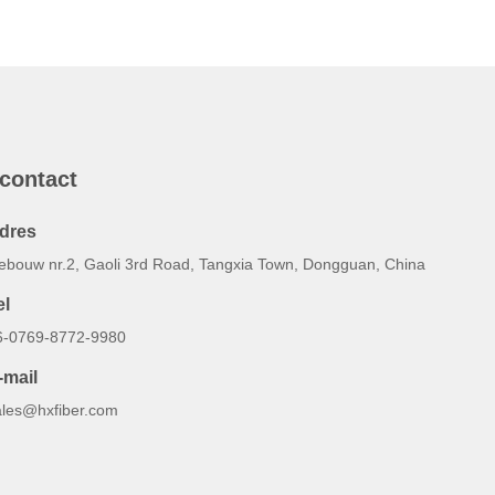
 contact
dres
ebouw nr.2, Gaoli 3rd Road, Tangxia Town, Dongguan, China
el
6-0769-8772-9980
-mail
ales@hxfiber.com