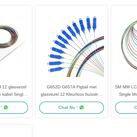
12 glasvezel
G652D G657A Pigtail met
SM MM LC/U
e kabel Single
glasvezel 12 Kleurloos buisstrak
Single M
Pigtails
buffer SC UPC Pigtail
'
Chat Nu '
C