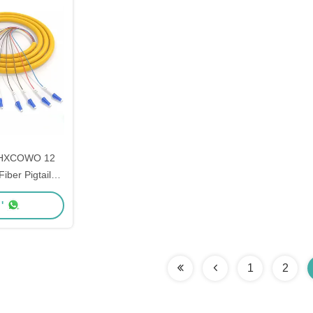
 HXCOWO 12
iber Pigtails
it Optisch
'
rk
1
2